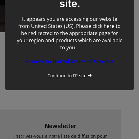
site.
d’élevage, nous pouvons
aider.
It appears you are accessing our website
from United States (US). Please click here to
be redirected to the appropriate page for
your region and products which are available
›
›
IMV imaging
Produits
to you...
Ovin
Proceed to United States of America
Continue to
FR
site
Filters
No products matching filter criteria.
Newsletter
Inscrivez-vous à notre liste de diffusion pour