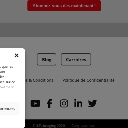
Abonnez-vous dès maintenant !
Blog
Carrières
s que les
 son
des
Termes & Conditions
Politique de Confidentialité
ues sur ce
ativement
férences
© IMV imaging 2026
Conçu par
mtc.