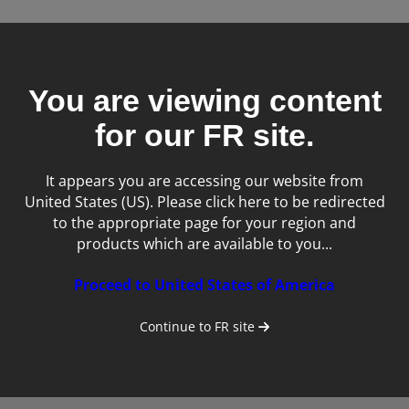
You are viewing content
Aucun résultat correspondant
for our
FR
site.
It appears you are accessing our website from
United States (US). Please click here to be redirected
to the appropriate page for your region and
products which are available to you...
Proceed to United States of America
Newsletter
Continue to
FR
site
Inscrivez-vous à notre liste de diffusion pour obtenir des
mises à jour sur nos contenus cliniques et d’autres
nouveautés d’lMV imaging.