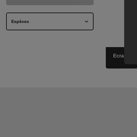
Espèces
Equin
Aquaculture
Ecran tact
Ovin
Bovin
Animaux de compagnie