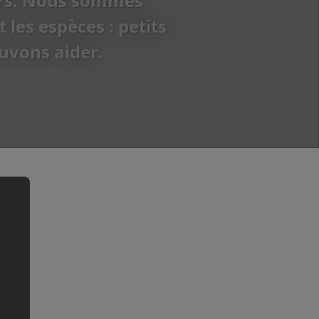
iers. Nous sommes
 les espèces : petits
uvons aider.