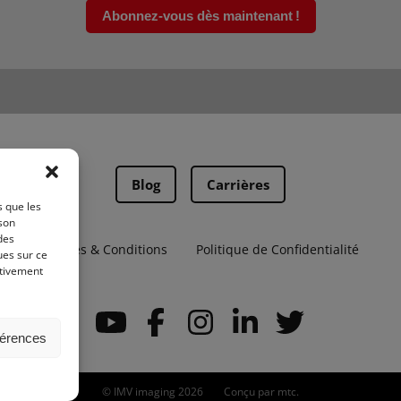
Abonnez-vous dès maintenant !
Blog
Carrières
s que les
 son
des
Termes & Conditions
Politique de Confidentialité
ues sur ce
ativement
férences
© IMV imaging 2026
Conçu par
mtc.