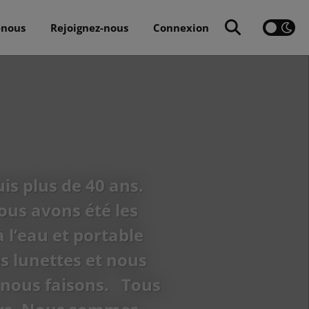
-nous
Rejoignez-nous
Connexion
is plus de 40 ans.
us avons été les
 l’eau et portable
es lunettes et nous
 nous faisons. Tous