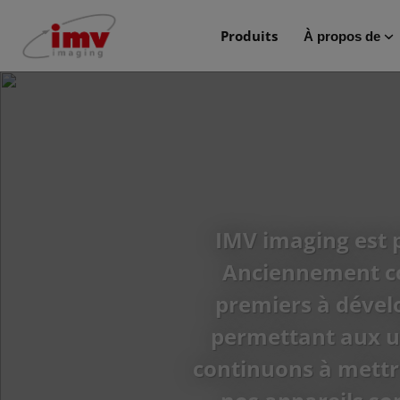
Produits
À propos de
IMV imaging est p
Anciennement co
premiers à dévelo
permettant aux uti
continuons à mettr