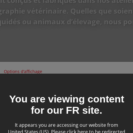
nt conçus et fabriqués dans nos atel
raphie vétérinaire. Quelles que soient
uidés ou animaux d’élevage, nous po
Options d’affichage
You are viewing content
for our
FR
site.
It appears you are accessing our website from
United States (US). Please click here to be redirected