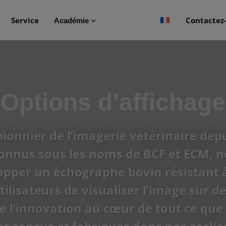
Service
Contactez
Académie
Options d’affichage
ionnier de l’imagerie vétérinaire depu
nnus sous les noms de BCF et ECM, no
pper un échographe bovin résistant à
lisateurs de visualiser l’image sur d
e l’innovation au cœur de tout ce que