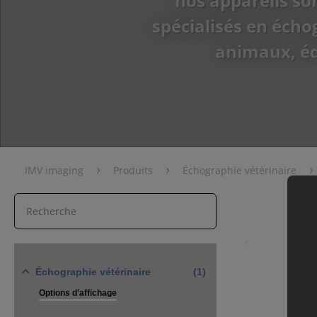
nos appareils so
spécialisés en échog
animaux, éq
›
›
›
IMV imaging
Produits
Échographie vétérinaire
Échographie vétérinaire
(1)
Options d’affichage