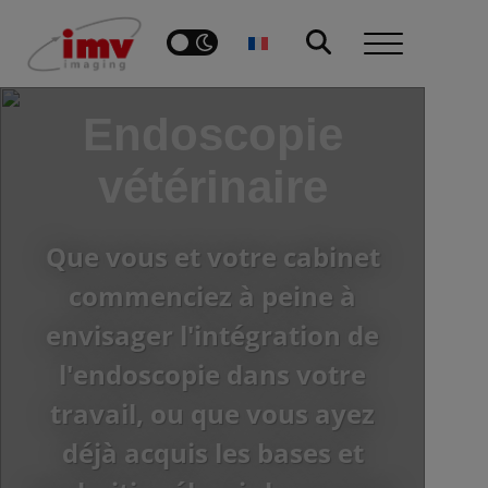
Endoscopie
vétérinaire
Que vous et votre cabinet
commenciez à peine à
envisager l'intégration de
l'endoscopie dans votre
travail, ou que vous ayez
déjà acquis les bases et