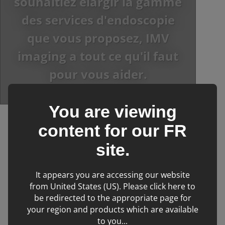
souhaitiez élargir la gamme
des services d'endoscopie
que vous proposez, IMV
imaging a tout ce qu'il faut
pour vous aider.
You are viewing
›
›
content for our
FR
IMV imaging
Produits
Endoscopie vétérinaire
site.
It appears you are accessing our website
from United States (US). Please click here to
Filters
be redirected to the appropriate page for
your region and products which are available
No products matching filter criteria.
to you...