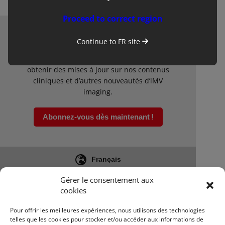
Proceed to correct region
Continue to
FR
site
Newsletter
Inscrivez-vous à notre liste de diffusion pour
obtenir des mises à jour sur nos contenus
cliniques et d’autres nouveautés d’lMV
imaging.
Abonnez-vous dès maintenant !
Français
Gérer le consentement aux
+33(0)5 45 92 03 57
cookies
Pour offrir les meilleures expériences, nous utilisons des technologies
telles que les cookies pour stocker et/ou accéder aux informations de